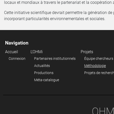
locaux et mondiaux à travers le partenariat et la coopération av
Cette initiative scientifique devrait permettre la génération d
incorporant particularités environnementales et sociales.
Navigation
Accueil
L'OHMi
Projets
Connexion
Partenaires institutionnels
Équipe chercheurs
Actualités
Méthodologie
Productions
Projets de recherc
Méta-catalogue
OHMI