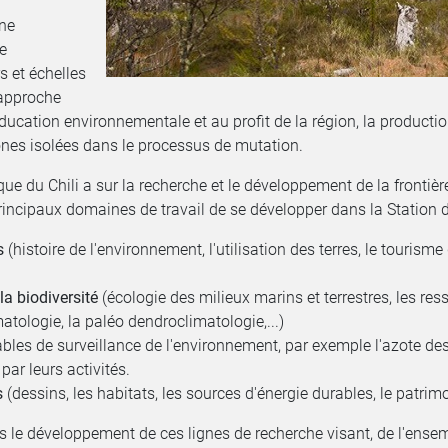
une
e
rs et échelles
 approche
'éducation environnementale et au profit de la région, la product
ones isolées dans le processus de mutation.
lique du Chili a sur la recherche et le développement de la frontiè
principaux domaines de travail de se développer dans la Station 
s
(histoire de l'environnement, l'utilisation des terres, le tourism
a biodiversité
(écologie des milieux marins et terrestres, les re
atologie, la paléo dendroclimatologie,...)
ables de surveillance de l'environnement, par exemple l'azote des
par leurs activités.
s
(dessins, les habitats, les sources d'énergie durables, le patrimoi
ns le développement de ces lignes de recherche visant, de l'ense