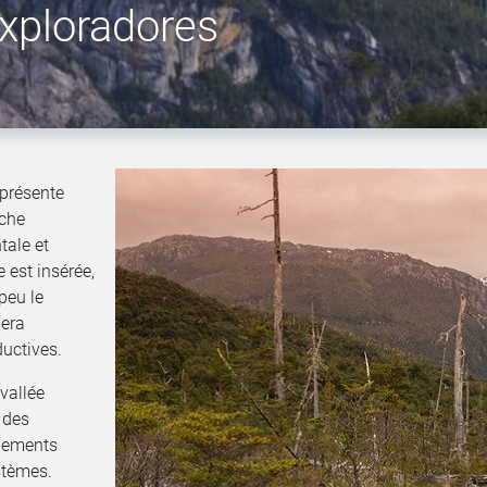
xploradores
eprésente
rche
tale et
e est insérée,
peu le
sera
ductives.
vallée
 des
ngements
stèmes.